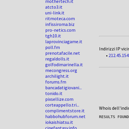
mothertech.it
atcto3.it
uni-link.it
ritmoteca.com
infissiroma.biz
pro-netics.com
tgh10.it
laprovinciagame.it
poll.fm
Indirizzi IP vici
prenotafacile.net
•
212.45.154
regaldolls.it
golfodimarinella.it
mecongress.org
archilight.it
forums.fm
bancadatigiovani...
tonido.it
pixsellize.com
corteappello.tri...
Whois dell'indi
complimentstore.it
habbohubforum.net
iokaishiatsu.it
cinefantasy.info