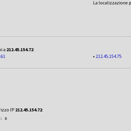
La localizzazione 
ni a
212.45.154.72
:
.61
•
212.45.154.75
rizzo IP
212.45.154.72
: