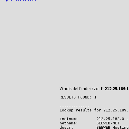
Whois dell'indirizzo IP
212.25.189.
RESULTS FOUND: 1

-------------

Lookup results for 212.25.189.
inetnum:        212.25.182.0 -
netname:        SEEWEB-NET

descr:          SEEWEB Hosting