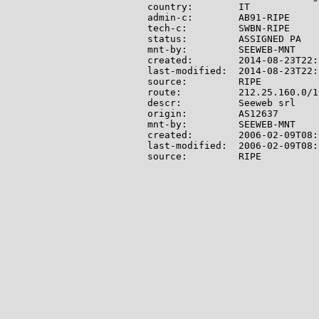
country:        IT

admin-c:        AB91-RIPE

tech-c:         SWBN-RIPE

status:         ASSIGNED PA

mnt-by:         SEEWEB-MNT

created:        2014-08-23T22:
last-modified:  2014-08-23T22:
source:         RIPE

route:          212.25.160.0/19
descr:          Seeweb srl

origin:         AS12637

mnt-by:         SEEWEB-MNT

created:        2006-02-09T08:
last-modified:  2006-02-09T08:
source:         RIPE
