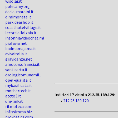
wisolar.it
polecamy.org
dacia-maraini.it
dimimonete.it
parkideashop.it
coasthotelvillage.it
lecortiallalzaia.it
insonniavideochat.ml
piofavia.net
badmamajama.it
avivaitalia.it
gravidanze.net
alnocorsofrancia.it
santicarta.it
orologicomunemil...
opel-qualita.it
mybasilicata.it
mothertech.it
Indirizzi IP vicini a
212.25.189.129
:
atcto3.it
•
212.25.189.120
uni-link.it
ritmoteca.com
infissiroma.biz
pro-netics.com