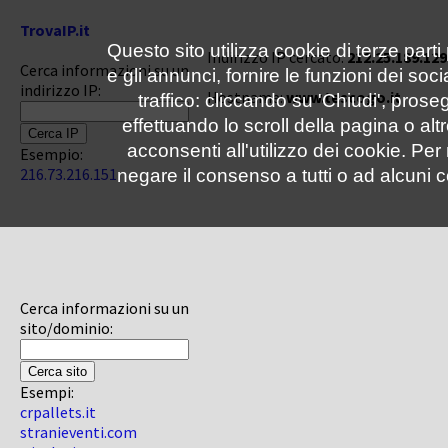
TrovaIP.it
Questo sito utilizza cookie di terze parti
Indirizzo IP cercato:
212.25.189.129
Cerca informazioni su un
e gli annunci, fornire le funzioni dei soc
indirizzo IP:
Hostname:
www.tescogo.it
traffico: cliccando su 'Chiudi', pro
effettuando lo scroll della pagina o altr
acconsenti all'utilizzo dei cookie. Pe
Esempio:
216.73.216.151
negare il consenso a tutti o ad alcuni c
Cerca informazioni su un
sito/dominio:
Esempi:
crpallets.it
stranieventi.com