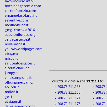
lavorincorso.info
hotelsangeremia.com
cerrinifabrizio.com
emanuelasolaroli.it
sevenlike.com
mediaonline.it
gmg-cracovia2016.it
adozioniloreto.org
cercacartucce.it
novaravita.it
yellowworldpages.com
ebay.mx
misco.it
salutealoesucces...
sitoufficiale-ho...
jumpy.it
vincicampione.it
Indirizzi IP vicini a
208.73.211.165
:
officinameccanic...
•
208.73.211.158
•
208.73.
ao.lodi.it
m8lab.it
•
208.73.211.166
•
208.73.
ge.tt
•
208.73.211.171
•
208.73.
atviaggi.it
•
208.73.211.176
•
208.73.
danielapenco.com