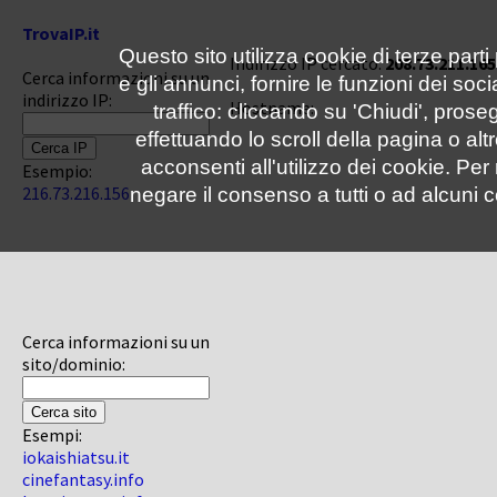
TrovaIP.it
Questo sito utilizza cookie di terze parti
Indirizzo IP cercato:
208.73.211.165
Cerca informazioni su un
e gli annunci, fornire le funzioni dei soc
indirizzo IP:
Hostname:
traffico: cliccando su 'Chiudi', pro
effettuando lo scroll della pagina o altr
acconsenti all'utilizzo dei cookie. Pe
Esempio:
216.73.216.156
negare il consenso a tutti o ad alcuni c
Cerca informazioni su un
sito/dominio:
Esempi:
iokaishiatsu.it
cinefantasy.info