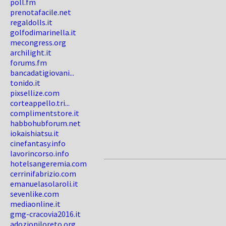
poll.fm
prenotafacile.net
regaldolls.it
golfodimarinella.it
mecongress.org
archilight.it
forums.fm
bancadatigiovani...
tonido.it
pixsellize.com
corteappello.tri...
complimentstore.it
habbohubforum.net
iokaishiatsu.it
cinefantasy.info
lavorincorso.info
hotelsangeremia.com
cerrinifabrizio.com
emanuelasolaroli.it
sevenlike.com
mediaonline.it
gmg-cracovia2016.it
adozioniloreto.org