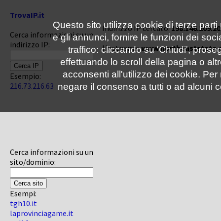
TrovaIP.it
Questo sito utilizza cookie di terze parti
Indirizzo IP cercato:
198.146.209.20
Cerca informazioni su un
e gli annunci, fornire le funzioni dei soc
indirizzo IP:
Hostname:
www.northeaststate.
traffico: cliccando su 'Chiudi', pro
effettuando lo scroll della pagina o altr
acconsenti all'utilizzo dei cookie. Pe
Esempio:
216.73.216.63
negare il consenso a tutti o ad alcuni c
Cerca informazioni su un
sito/dominio:
Esempi:
tgh10.it
laprovinciagame.it