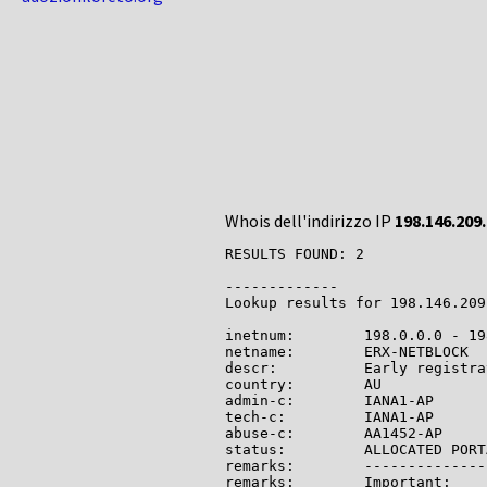
Whois dell'indirizzo IP
198.146.209
RESULTS FOUND: 2

-------------

Lookup results for 198.146.209
inetnum:        198.0.0.0 - 19
netname:        ERX-NETBLOCK

descr:          Early registra
country:        AU

admin-c:        IANA1-AP

tech-c:         IANA1-AP

abuse-c:        AA1452-AP

status:         ALLOCATED PORTA
remarks:        --------------
remarks:        Important:
