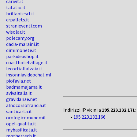
carivit.it
tatatio.it
brillantesrl.it
crpallets.it
stranieventi.com
wisolar.it
polecamy.org
dacia-maraini.it
dimimonete.it
parkideashop.it
coasthotelvillage.it
lecortiallalzaia.it
insonniavideochat.ml
piofavia.net
badmamajama.it
avivaitalia.it
gravidanze.net
alnocorsofrancia.it
Indirizzi IP vicini a
195.223.132.171
:
santicarta.it
•
195.223.132.166
orologicomunemil...
opel-qualita.it
mybasilicata.it
mothertech.it