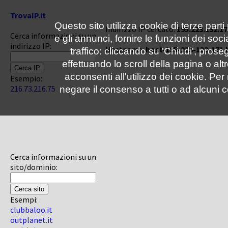
TrovaIP.it
Questo sito utilizza cookie di terze parti
Indirizzo IP cercato:
195.223.132.17
Cerca informazioni su un
e gli annunci, fornire le funzioni dei soc
indirizzo IP:
Hostname:
host-195-223-132-171.
traffico: cliccando su 'Chiudi', pro
effettuando lo scroll della pagina o altr
acconsenti all'utilizzo dei cookie. Pe
Esempio:
216.73.216.75
negare il consenso a tutti o ad alcuni c
Cerca informazioni su un
sito/dominio:
Esempi:
clubbaloo.it
outplanet.it