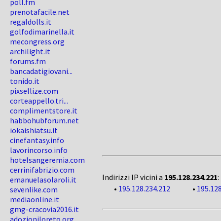
poll.fm
prenotafacile.net
regaldolls.it
golfodimarinella.it
mecongress.org
archilight.it
forums.fm
bancadatigiovani...
tonido.it
pixsellize.com
corteappello.tri...
complimentstore.it
habbohubforum.net
iokaishiatsu.it
cinefantasy.info
lavorincorso.info
hotelsangeremia.com
cerrinifabrizio.com
Indirizzi IP vicini a
195.128.234.221
:
emanuelasolaroli.it
•
195.128.234.212
•
195.128
sevenlike.com
mediaonline.it
gmg-cracovia2016.it
adozioniloreto.org