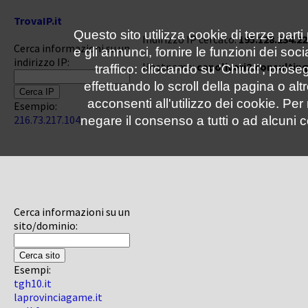
TrovaIP.it
Questo sito utilizza cookie di terze parti
Indirizzo IP cercato:
195.128.234.22
Cerca informazioni su un
e gli annunci, fornire le funzioni dei soc
indirizzo IP:
Hostname:
capoliveri2.consultin
traffico: cliccando su 'Chiudi', pro
effettuando lo scroll della pagina o altr
acconsenti all'utilizzo dei cookie. Pe
Esempio:
216.73.217.104
negare il consenso a tutti o ad alcuni c
Cerca informazioni su un
sito/dominio:
Esempi:
tgh10.it
laprovinciagame.it