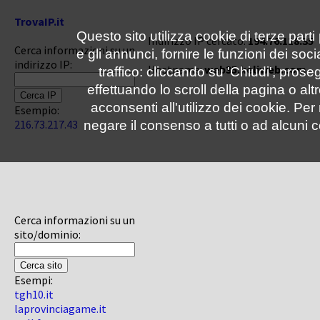
TrovaIP.it
Questo sito utilizza cookie di terze parti
Indirizzo IP cercato:
194.76.118.35
Cerca informazioni su un
e gli annunci, fornire le funzioni dei soc
indirizzo IP:
Hostname:
web35.keliweb.com
traffico: cliccando su 'Chiudi', pro
effettuando lo scroll della pagina o altr
acconsenti all'utilizzo dei cookie. Pe
Esempio:
216.73.217.43
negare il consenso a tutti o ad alcuni c
Cerca informazioni su un
sito/dominio:
Esempi:
tgh10.it
laprovinciagame.it