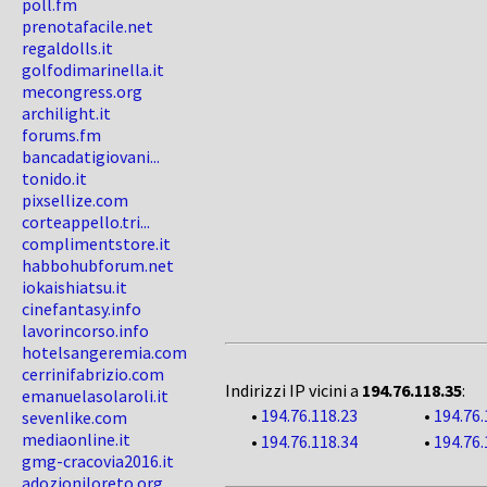
poll.fm
prenotafacile.net
regaldolls.it
golfodimarinella.it
mecongress.org
archilight.it
forums.fm
bancadatigiovani...
tonido.it
pixsellize.com
corteappello.tri...
complimentstore.it
habbohubforum.net
iokaishiatsu.it
cinefantasy.info
lavorincorso.info
hotelsangeremia.com
cerrinifabrizio.com
Indirizzi IP vicini a
194.76.118.35
:
emanuelasolaroli.it
•
194.76.118.23
•
194.76.
sevenlike.com
mediaonline.it
•
194.76.118.34
•
194.76.
gmg-cracovia2016.it
adozioniloreto.org