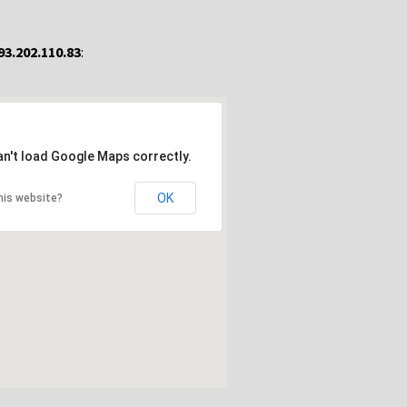
93.202.110.83
:
an't load Google Maps correctly.
OK
his website?