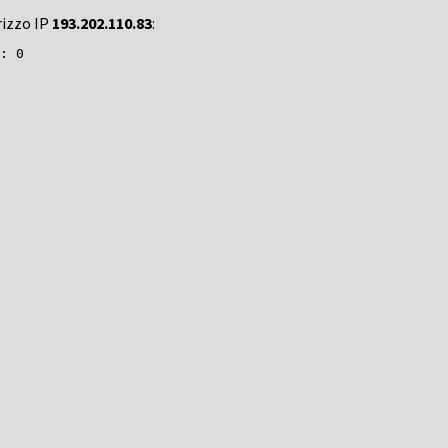
rizzo IP
193.202.110.83
: