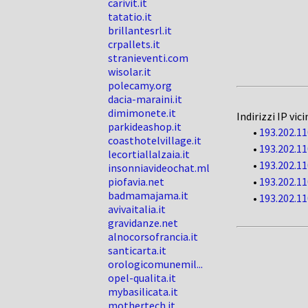
carivit.it
tatatio.it
brillantesrl.it
crpallets.it
stranieventi.com
wisolar.it
polecamy.org
dacia-maraini.it
dimimonete.it
Indirizzi IP vici
parkideashop.it
•
193.202.11
coasthotelvillage.it
•
193.202.11
lecortiallalzaia.it
•
193.202.11
insonniavideochat.ml
piofavia.net
•
193.202.11
badmamajama.it
•
193.202.11
avivaitalia.it
gravidanze.net
alnocorsofrancia.it
santicarta.it
orologicomunemil...
opel-qualita.it
mybasilicata.it
mothertech.it