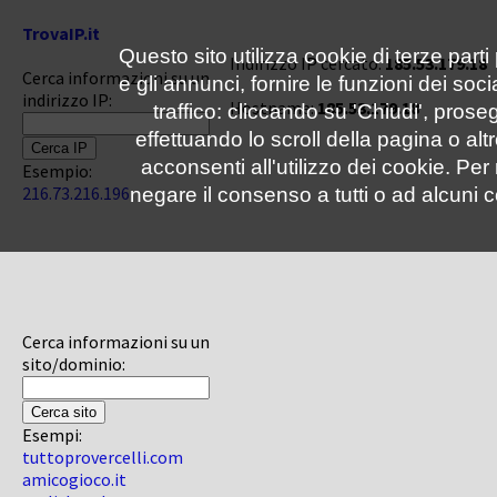
TrovaIP.it
Questo sito utilizza cookie di terze parti
Indirizzo IP cercato:
185.53.179.18
Cerca informazioni su un
e gli annunci, fornire le funzioni dei soc
indirizzo IP:
Hostname:
185.53.179.18
traffico: cliccando su 'Chiudi', pro
effettuando lo scroll della pagina o altr
acconsenti all'utilizzo dei cookie. Pe
Esempio:
216.73.216.196
negare il consenso a tutti o ad alcuni c
Cerca informazioni su un
sito/dominio:
Esempi:
tuttoprovercelli.com
amicogioco.it