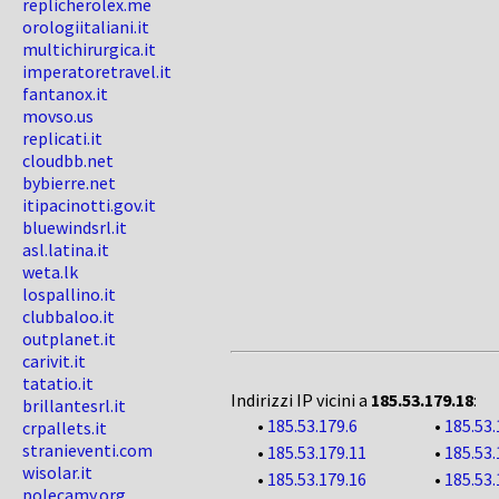
replicherolex.me
orologiitaliani.it
multichirurgica.it
imperatoretravel.it
fantanox.it
movso.us
replicati.it
cloudbb.net
bybierre.net
itipacinotti.gov.it
bluewindsrl.it
asl.latina.it
weta.lk
lospallino.it
clubbaloo.it
outplanet.it
carivit.it
tatatio.it
Indirizzi IP vicini a
185.53.179.18
:
brillantesrl.it
•
185.53.179.6
•
185.53.
crpallets.it
stranieventi.com
•
185.53.179.11
•
185.53.
wisolar.it
•
185.53.179.16
•
185.53.
polecamy.org