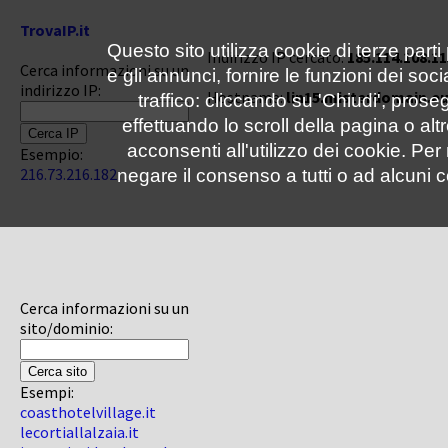
TrovaIP.it
Questo sito utilizza cookie di terze parti
Indirizzo IP cercato:
185.114.108.11
Cerca informazioni su un
e gli annunci, fornire le funzioni dei soc
indirizzo IP:
Hostname:
lin15.misterdomain.e
traffico: cliccando su 'Chiudi', pro
effettuando lo scroll della pagina o altr
acconsenti all'utilizzo dei cookie. Pe
Esempio:
216.73.216.182
negare il consenso a tutti o ad alcuni c
Cerca informazioni su un
sito/dominio:
Esempi:
coasthotelvillage.it
lecortiallalzaia.it