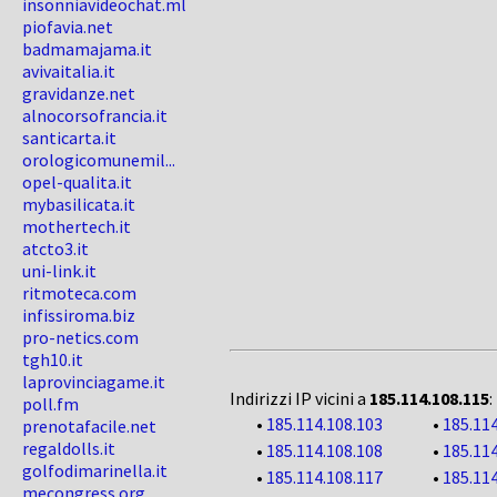
insonniavideochat.ml
piofavia.net
badmamajama.it
avivaitalia.it
gravidanze.net
alnocorsofrancia.it
santicarta.it
orologicomunemil...
opel-qualita.it
mybasilicata.it
mothertech.it
atcto3.it
uni-link.it
ritmoteca.com
infissiroma.biz
pro-netics.com
tgh10.it
laprovinciagame.it
Indirizzi IP vicini a
185.114.108.115
:
poll.fm
•
185.114.108.103
•
185.114
prenotafacile.net
regaldolls.it
•
185.114.108.108
•
185.114
golfodimarinella.it
•
185.114.108.117
•
185.114
mecongress.org