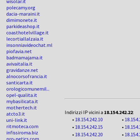
wisolar.it
polecamy.org
dacia-maraini.it
dimimonete.it
parkideashop.it
coasthotelvillage.it
lecortiallalzaia.it
insonniavideochat.ml
piofavia.net
badmamajama.it
avivaitalia.it
gravidanze.net
alnocorsofrancia.it
santicarta.it
orologicomunemil...
opel-qualita.it
mybasilicata.it
mothertech.it
Indirizzi IP vicini a
18.154.242.22
:
atcto3.it
•
18.154.242.10
•
18.154.
uni-link.it
ritmoteca.com
•
18.154.242.15
•
18.154.
infissiroma.biz
•
18.154.242.20
•
18.154.
pro-netics.com