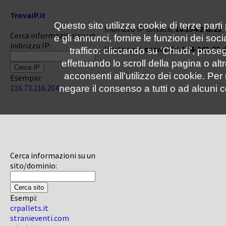
TrovaIP.it
Questo sito utilizza cookie di terze parti
Indirizzo IP cercato:
18.154.242.22
Cerca informazioni su un
e gli annunci, fornire le funzioni dei soc
indirizzo IP:
Hostname:
server-18-154-242-22.
traffico: cliccando su 'Chiudi', pro
effettuando lo scroll della pagina o altr
acconsenti all'utilizzo dei cookie. Pe
Esempio:
216.73.216.204
negare il consenso a tutti o ad alcuni c
Cerca informazioni su un
sito/dominio:
Esempi:
crpallets.it
stranieventi.com