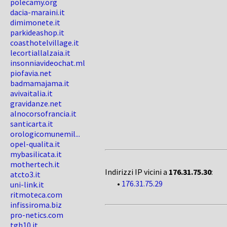
polecamy.org
dacia-maraini.it
dimimonete.it
parkideashop.it
coasthotelvillage.it
lecortiallalzaia.it
insonniavideochat.ml
piofavia.net
badmamajama.it
avivaitalia.it
gravidanze.net
alnocorsofrancia.it
santicarta.it
orologicomunemil...
opel-qualita.it
mybasilicata.it
mothertech.it
Indirizzi IP vicini a
176.31.75.30
:
atcto3.it
•
176.31.75.29
uni-link.it
ritmoteca.com
infissiroma.biz
pro-netics.com
tgh10.it