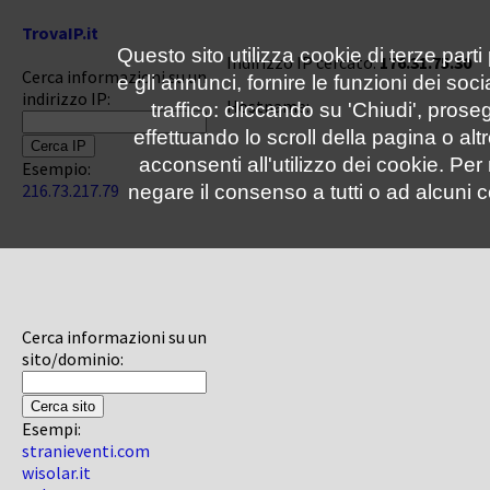
TrovaIP.it
Questo sito utilizza cookie di terze parti
Indirizzo IP cercato:
176.31.75.30
Cerca informazioni su un
e gli annunci, fornire le funzioni dei soc
indirizzo IP:
Hostname:
traffico: cliccando su 'Chiudi', pro
effettuando lo scroll della pagina o altr
acconsenti all'utilizzo dei cookie. Pe
Esempio:
216.73.217.79
negare il consenso a tutti o ad alcuni c
Cerca informazioni su un
sito/dominio:
Esempi:
stranieventi.com
wisolar.it