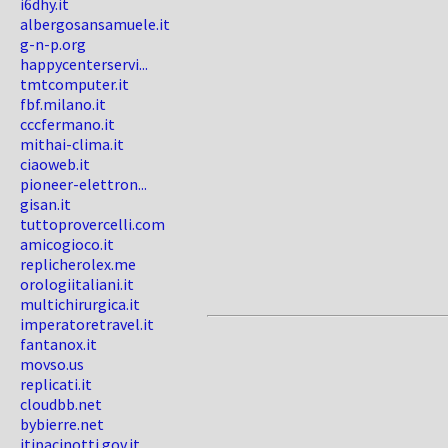
i6dhy.it
albergosansamuele.it
g-n-p.org
happycenterservi...
tmtcomputer.it
fbf.milano.it
cccfermano.it
mithai-clima.it
ciaoweb.it
pioneer-elettron...
gisan.it
tuttoprovercelli.com
amicogioco.it
replicherolex.me
orologiitaliani.it
multichirurgica.it
imperatoretravel.it
fantanox.it
movso.us
replicati.it
cloudbb.net
bybierre.net
itipacinotti.gov.it