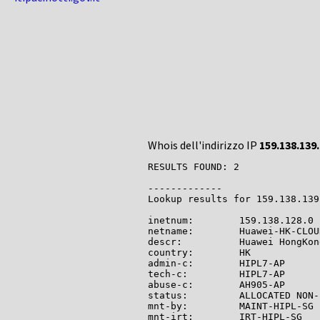
Whois dell'indirizzo IP
159.138.139
RESULTS FOUND: 2

-------------

Lookup results for 159.138.139
inetnum:        159.138.128.0 
netname:        Huawei-HK-CLOUD
descr:          Huawei HongKon
country:        HK

admin-c:        HIPL7-AP

tech-c:         HIPL7-AP

abuse-c:        AH905-AP

status:         ALLOCATED NON-
mnt-by:         MAINT-HIPL-SG

mnt-irt:        IRT-HIPL-SG
