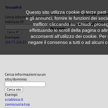
TrovaIP.it
Questo sito utilizza cookie di terze parti
Indirizzo IP cercato:
159.138.139.14
Cerca informazioni su un
e gli annunci, fornire le funzioni dei soc
indirizzo IP:
Hostname:
ecs-159-138-139-140.
traffico: cliccando su 'Chiudi', pro
dns.com
effettuando lo scroll della pagina o altr
acconsenti all'utilizzo dei cookie. Pe
Esempio:
216.73.216.23
negare il consenso a tutti o ad alcuni c
Cerca informazioni su un
sito/dominio:
Esempi:
sciabbica.it
zainiscuola.top