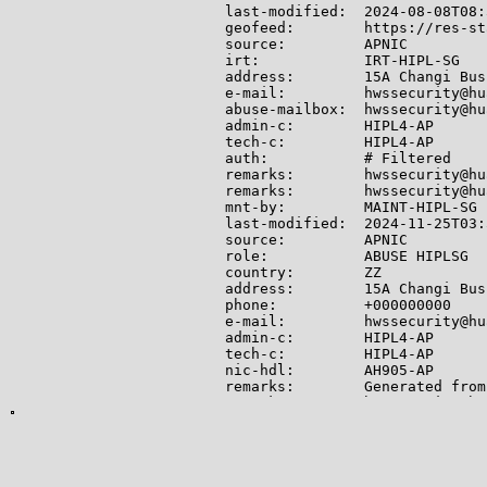
last-modified:  2024-08-08T08:
geofeed:        https://res-st
source:         APNIC

irt:            IRT-HIPL-SG

address:        15A Changi Bus
e-mail:         hwssecurity@hu
abuse-mailbox:  hwssecurity@hu
admin-c:        HIPL4-AP

tech-c:         HIPL4-AP

auth:           # Filtered

remarks:        hwssecurity@hu
remarks:        hwssecurity@hu
mnt-by:         MAINT-HIPL-SG

last-modified:  2024-11-25T03:
source:         APNIC

role:           ABUSE HIPLSG

country:        ZZ

address:        15A Changi Bus
phone:          +000000000

e-mail:         hwssecurity@hu
admin-c:        HIPL4-AP

tech-c:         HIPL4-AP

nic-hdl:        AH905-AP

remarks:        Generated from
remarks:        hwssecurity@hu
abuse-mailbox:  hwssecurity@hu
mnt-by:         APNIC-ABUSE

last-modified:  2024-11-25T03:
source:         APNIC

role:           HUAWEI INTERNA