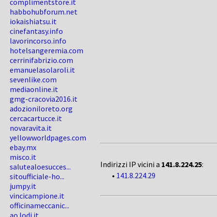
complimentstore.it
habbohubforum.net
iokaishiatsu.it
cinefantasy.info
lavorincorso.info
hotelsangeremia.com
cerrinifabrizio.com
emanuelasolaroli.it
sevenlike.com
mediaonline.it
gmg-cracovia2016.it
adozioniloreto.org
cercacartucce.it
novaravita.it
yellowworldpages.com
ebay.mx
misco.it
Indirizzi IP vicini a
141.8.224.25
:
salutealoesucces...
•
141.8.224.29
sitoufficiale-ho...
jumpy.it
vincicampione.it
officinameccanic...
ao.lodi.it