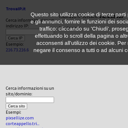
TrovaIP.it
Questo sito utilizza cookie di terze parti
Indirizzo IP cercato:
141.8.224.25
Cerca informazioni su un
e gli annunci, fornire le funzioni dei soc
indirizzo IP:
Hostname:
traffico: cliccando su 'Chiudi', pro
effettuando lo scroll della pagina o altr
acconsenti all'utilizzo dei cookie. Pe
Esempio:
216.73.216.6
negare il consenso a tutti o ad alcuni c
Cerca informazioni su un
sito/dominio:
Esempi:
pixsellize.com
corteappello.tri...