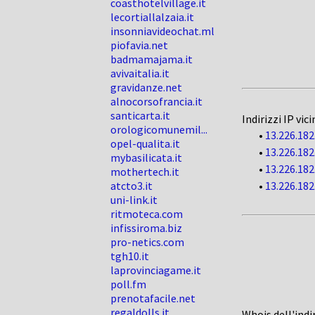
coasthotelvillage.it
lecortiallalzaia.it
insonniavideochat.ml
piofavia.net
badmamajama.it
avivaitalia.it
gravidanze.net
alnocorsofrancia.it
santicarta.it
Indirizzi IP vici
orologicomunemil...
•
13.226.182
opel-qualita.it
•
13.226.182
mybasilicata.it
•
13.226.182
mothertech.it
atcto3.it
•
13.226.182
uni-link.it
ritmoteca.com
infissiroma.biz
pro-netics.com
tgh10.it
laprovinciagame.it
poll.fm
prenotafacile.net
regaldolls.it
Whois dell'indi