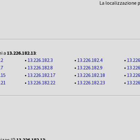
La localizzazione 
ni a
13.226.182.13
:
.2
•
13.226.182.3
•
13.226.182.4
•
13.226
.7
•
13.226.182.8
•
13.226.182.9
•
13.226
.15
•
13.226.182.17
•
13.226.182.18
•
13.226
.21
•
13.226.182.22
•
13.226.182.23
•
13.226
rizzo IP
13.226.182.13
: