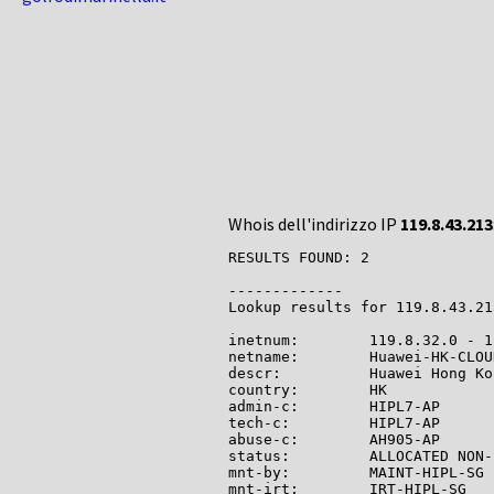
Whois dell'indirizzo IP
119.8.43.213
RESULTS FOUND: 2

-------------

Lookup results for 119.8.43.21
inetnum:        119.8.32.0 - 1
netname:        Huawei-HK-CLOUD
descr:          Huawei Hong Ko
country:        HK

admin-c:        HIPL7-AP

tech-c:         HIPL7-AP

abuse-c:        AH905-AP

status:         ALLOCATED NON-
mnt-by:         MAINT-HIPL-SG

mnt-irt:        IRT-HIPL-SG
