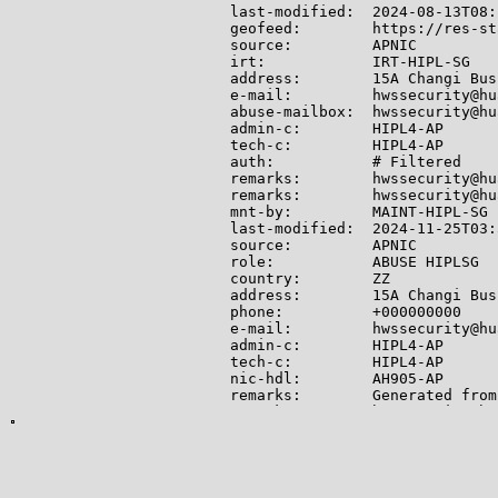
last-modified:  2024-08-13T08:
geofeed:        https://res-st
source:         APNIC

irt:            IRT-HIPL-SG

address:        15A Changi Bus
e-mail:         hwssecurity@hu
abuse-mailbox:  hwssecurity@hu
admin-c:        HIPL4-AP

tech-c:         HIPL4-AP

auth:           # Filtered

remarks:        hwssecurity@hu
remarks:        hwssecurity@hu
mnt-by:         MAINT-HIPL-SG

last-modified:  2024-11-25T03:
source:         APNIC

role:           ABUSE HIPLSG

country:        ZZ

address:        15A Changi Bus
phone:          +000000000

e-mail:         hwssecurity@hu
admin-c:        HIPL4-AP

tech-c:         HIPL4-AP

nic-hdl:        AH905-AP

remarks:        Generated from
remarks:        hwssecurity@hu
abuse-mailbox:  hwssecurity@hu
mnt-by:         APNIC-ABUSE

last-modified:  2024-11-25T03:
source:         APNIC

role:           HUAWEI INTERNA