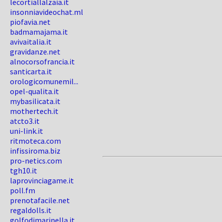
lecortiallalzaia.it
insonniavideochat.ml
piofavia.net
badmamajama.it
avivaitalia.it
gravidanze.net
alnocorsofrancia.it
santicarta.it
orologicomunemil...
opel-qualita.it
mybasilicata.it
mothertech.it
atcto3.it
uni-link.it
ritmoteca.com
infissiroma.biz
pro-netics.com
tgh10.it
laprovinciagame.it
poll.fm
prenotafacile.net
regaldolls.it
golfodimarinella.it