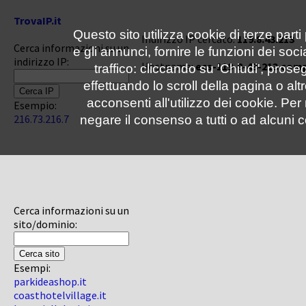
TrovaIP.it
Questo sito utilizza cookie di terze parti
Indirizzo IP cercato:
119.8.43.213
Cerca informazioni su un
e gli annunci, fornire le funzioni dei soc
indirizzo IP:
Hostname:
ecs-119-8-43-213.co
traffico: cliccando su 'Chiudi', pro
effettuando lo scroll della pagina o altr
acconsenti all'utilizzo dei cookie. Pe
Esempio:
216.73.216.7
negare il consenso a tutti o ad alcuni c
Cerca informazioni su un
sito/dominio:
Esempi:
parkideashop.it
coasthotelvillage.it