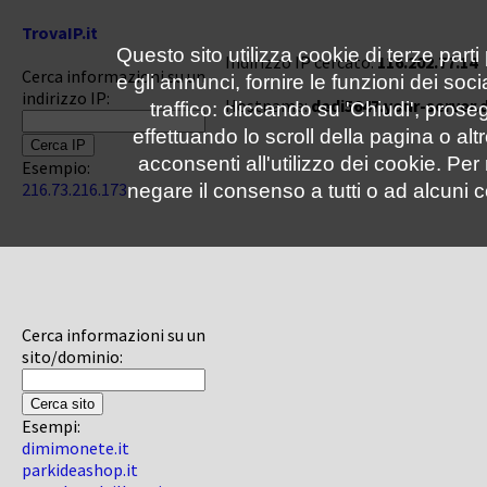
TrovaIP.it
Questo sito utilizza cookie di terze parti
Indirizzo IP cercato:
116.202.77.14
Cerca informazioni su un
e gli annunci, fornire le funzioni dei soc
indirizzo IP:
Hostname:
dedi5647.your-server.
traffico: cliccando su 'Chiudi', pro
effettuando lo scroll della pagina o altr
acconsenti all'utilizzo dei cookie. Pe
Esempio:
216.73.216.173
negare il consenso a tutti o ad alcuni c
Cerca informazioni su un
sito/dominio:
Esempi:
dimimonete.it
parkideashop.it