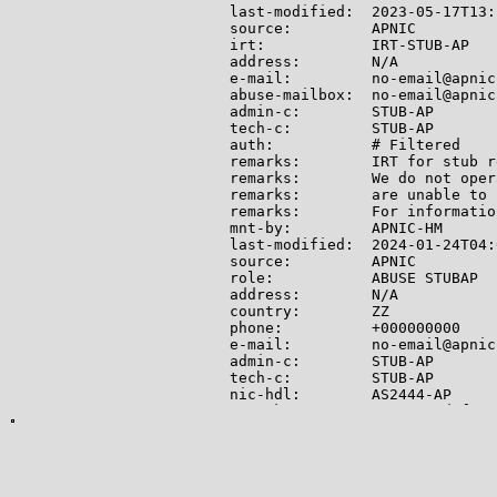
last-modified:  2023-05-17T13:
source:         APNIC

irt:            IRT-STUB-AP

address:        N/A

e-mail:         no-email@apnic.
abuse-mailbox:  no-email@apnic.
admin-c:        STUB-AP

tech-c:         STUB-AP

auth:           # Filtered

remarks:        IRT for stub r
remarks:        We do not oper
remarks:        are unable to 
remarks:        For informatio
mnt-by:         APNIC-HM

last-modified:  2024-01-24T04:
source:         APNIC

role:           ABUSE STUBAP

address:        N/A

country:        ZZ

phone:          +000000000

e-mail:         no-email@apnic.
admin-c:        STUB-AP

tech-c:         STUB-AP

nic-hdl:        AS2444-AP

remarks:        Generated from
abuse-mailbox:  no-email@apnic.
mnt-by:         APNIC-ABUSE

last-modified:  2024-01-24T04:
source:         APNIC

person:         STUB PERSON
