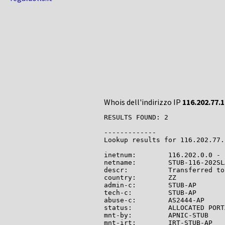
Whois dell'indirizzo IP
116.202.77.1
RESULTS FOUND: 2

-------------

Lookup results for 116.202.77.
inetnum:        116.202.0.0 - 
netname:        STUB-116-202SL
descr:          Transferred to
country:        ZZ

admin-c:        STUB-AP

tech-c:         STUB-AP

abuse-c:        AS2444-AP

status:         ALLOCATED PORTA
mnt-by:         APNIC-STUB

mnt-irt:        IRT-STUB-AP
