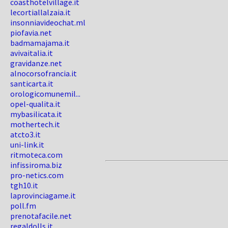
coasthotelvillage.it
lecortiallalzaia.it
insonniavideochat.ml
piofavia.net
badmamajama.it
avivaitalia.it
gravidanze.net
alnocorsofrancia.it
santicarta.it
orologicomunemil...
opel-qualita.it
mybasilicata.it
mothertech.it
atcto3.it
uni-link.it
ritmoteca.com
infissiroma.biz
pro-netics.com
tgh10.it
laprovinciagame.it
poll.fm
prenotafacile.net
regaldolls.it