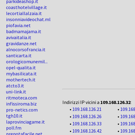
parkideashop.it
coasthotelvillage.it
lecortiallalzaia.it
insonniavideochat.ml
piofavia.net
badmamajama.it
avivaitalia.it
gravidanze.net
alnocorsofrancia.it
santicarta.it
orologicomunemil...
opel-qualita.it
mybasilicata.it
mothertech.it
atcto3.it
uni-link.it
ritmoteca.com
Indirizzi IP vicini a
109.168.126.32
:
infissiroma.biz
•
109.168.126.21
•
109.168
pro-netics.com
tgh10.it
•
109.168.126.26
•
109.168
laprovinciagame.it
•
109.168.126.33
•
109.168
poll.fm
•
109.168.126.42
•
109.168
prenotafacile.net