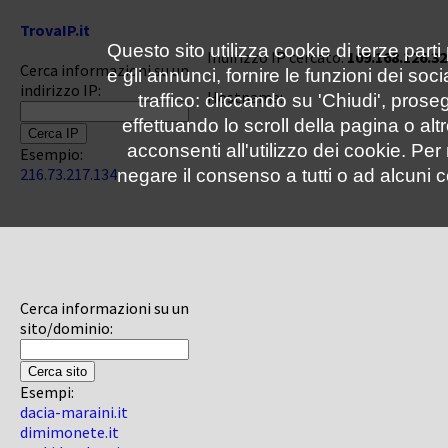
TrovaIP.it
Questo sito utilizza cookie di terze parti
Indirizzo IP cercato:
109.168.126.32
Cerca informazioni su un
e gli annunci, fornire le funzioni dei soc
indirizzo IP:
Hostname:
traffico: cliccando su 'Chiudi', pro
effettuando lo scroll della pagina o altr
acconsenti all'utilizzo dei cookie. Pe
Esempio:
216.73.217.134
negare il consenso a tutti o ad alcuni c
Cerca informazioni su un
sito/dominio:
Esempi:
dacia-maraini.it
dimimonete.it