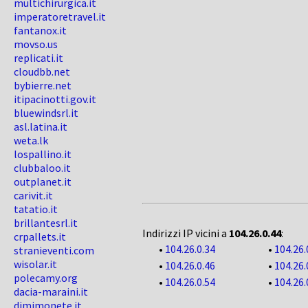
multichirurgica.it
imperatoretravel.it
fantanox.it
movso.us
replicati.it
cloudbb.net
bybierre.net
itipacinotti.gov.it
bluewindsrl.it
asl.latina.it
weta.lk
lospallino.it
clubbaloo.it
outplanet.it
carivit.it
tatatio.it
brillantesrl.it
Indirizzi IP vicini a
104.26.0.44
:
crpallets.it
•
104.26.0.34
•
104.26.
stranieventi.com
wisolar.it
•
104.26.0.46
•
104.26.
polecamy.org
•
104.26.0.54
•
104.26.
dacia-maraini.it
dimimonete.it