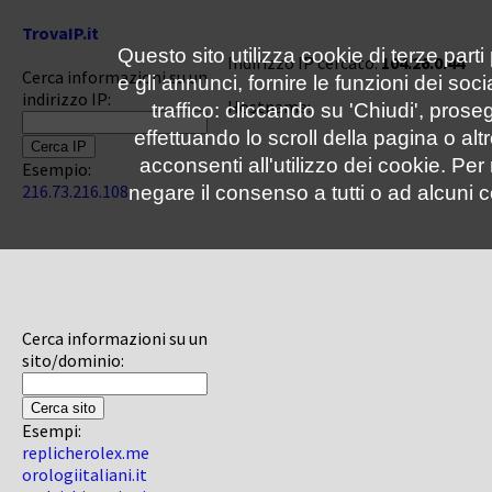
TrovaIP.it
Questo sito utilizza cookie di terze parti
Indirizzo IP cercato:
104.26.0.44
Cerca informazioni su un
e gli annunci, fornire le funzioni dei soc
indirizzo IP:
Hostname:
traffico: cliccando su 'Chiudi', pro
effettuando lo scroll della pagina o altr
acconsenti all'utilizzo dei cookie. Pe
Esempio:
216.73.216.108
negare il consenso a tutti o ad alcuni c
Cerca informazioni su un
sito/dominio:
Esempi:
replicherolex.me
orologiitaliani.it