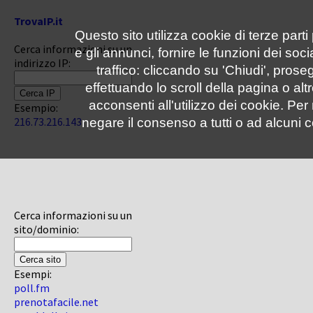
TrovaIP.it
Questo sito utilizza cookie di terze parti
Cerca informazioni su un
e gli annunci, fornire le funzioni dei soc
indirizzo IP:
traffico: cliccando su 'Chiudi', pro
effettuando lo scroll della pagina o altr
acconsenti all'utilizzo dei cookie. Pe
Esempio:
216.73.216.143
negare il consenso a tutti o ad alcuni c
Cerca informazioni su un
sito/dominio:
Esempi:
poll.fm
prenotafacile.net