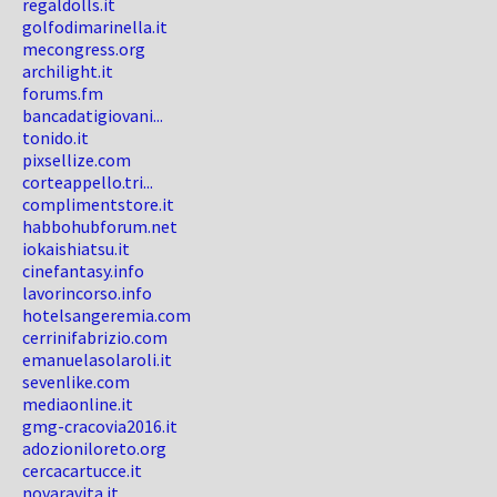
regaldolls.it
golfodimarinella.it
mecongress.org
archilight.it
forums.fm
bancadatigiovani...
tonido.it
pixsellize.com
corteappello.tri...
complimentstore.it
habbohubforum.net
iokaishiatsu.it
cinefantasy.info
lavorincorso.info
hotelsangeremia.com
cerrinifabrizio.com
emanuelasolaroli.it
sevenlike.com
mediaonline.it
gmg-cracovia2016.it
adozioniloreto.org
cercacartucce.it
novaravita.it