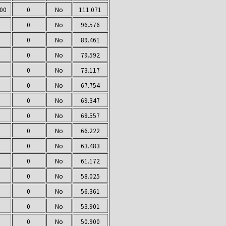
000
0
No
111.071
0
No
96.576
0
No
89.461
0
No
79.592
0
No
73.117
0
No
67.754
0
No
69.347
0
No
68.557
0
No
66.222
0
No
63.483
0
No
61.172
0
No
58.025
0
No
56.361
0
No
53.901
0
No
50.900