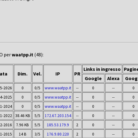
EO per
waatpp.it
(48):
Links in ingresso
Pagine
ata
Dim.
Vel.
IP
PR
Google
Alexa
Goog
05-2026
0
0/5
www.waatpp.it
--
0
--
0
04-2025
0
0/5
www.waatpp.it
--
0
--
0
11-2024
0
0/5
www.waatpp.it
--
0
--
0
11-2022
38.46 KB
5/5
172.67.203.154
--
0
--
0
02-2016
7.96 KB
5/5
185.53.179.9
2
0
--
0
11-2015
14 B
3/5
176.9.80.220
2
0
--
0