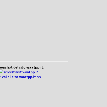
eenshot del sito
waatpp.it
:
 Vai al sito waatpp.it <<