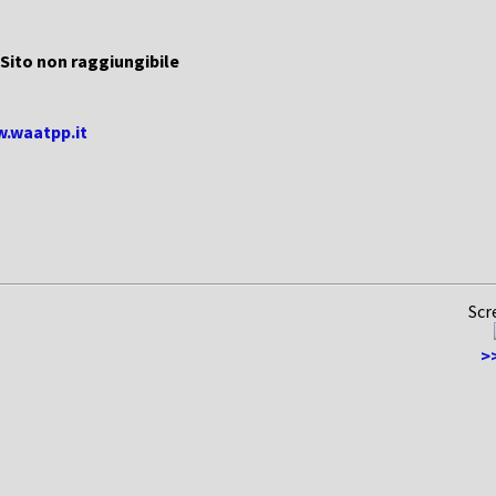
Sito non raggiungibile
w.waatpp.it
Scr
>>