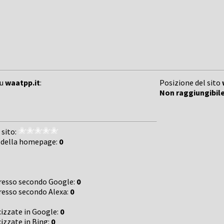
su
waatpp.it
:
Posizione del sito
Non raggiungibil
 sito:
 della homepage:
0
gresso secondo Google:
0
gresso secondo Alexa:
0
cizzate in Google:
0
cizzate in Bing:
0