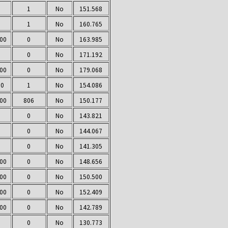
1
No
151.568
1
No
160.765
000
0
No
163.985
0
No
171.192
000
0
No
179.068
00
1
No
154.086
000
806
No
150.177
0
No
143.821
0
No
144.067
0
No
141.305
000
0
No
148.656
000
0
No
150.500
000
0
No
152.409
000
0
No
142.789
0
No
130.773