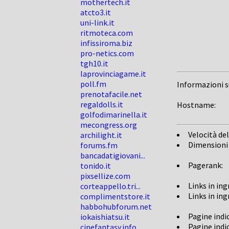
mothertech.it
atcto3.it
uni-link.it
ritmoteca.com
infissiroma.biz
pro-netics.com
tgh10.it
laprovinciagame.it
poll.fm
Informazioni 
prenotafacile.net
regaldolls.it
Hostname:
golfodimarinella.it
mecongress.org
Velocità del
archilight.it
Dimensioni
forums.fm
bancadatigiovani...
Pagerank:
tonido.it
pixsellize.com
Links in in
corteappello.tri...
Links in in
complimentstore.it
habbohubforum.net
Pagine indi
iokaishiatsu.it
Pagine indi
cinefantasy.info