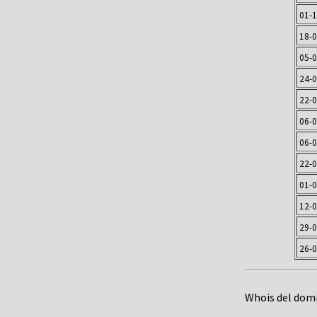
01-
18-
05-
24-
22-
06-
06-
22-
01-
12-
29-
26-
Whois del dom