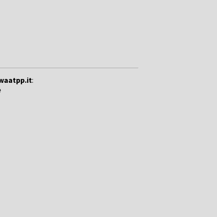
waatpp.it
:
e