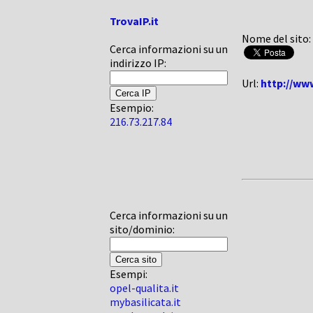
TrovaIP.it
Nome del sito:
Cerca informazioni su un
indirizzo IP:
Url:
http://ww
Esempio:
216.73.217.84
Cerca informazioni su un
sito/dominio:
Esempi:
opel-qualita.it
mybasilicata.it