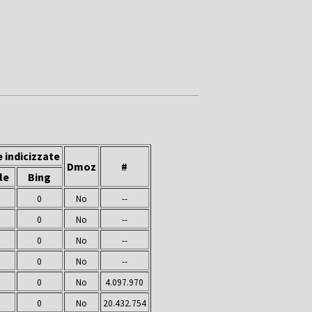
 indicizzate
Dmoz
#
le
Bing
0
No
--
0
No
--
0
No
--
0
No
--
0
No
4.097.970
0
No
20.432.754