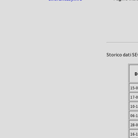
Storico dati S
D
15-
17-
10-
06-
28-
16-