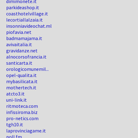
dimimonete.it
parkideashop.it
coasthotelvillage.it
lecortiallalzaia.it
insonniavideochat.ml
piofavia.net
badmamajama.it
avivaitalia.it
gravidanze.net
alnocorsofrancia.it
santicarta.it
orologicomunemil...
opel-qualita.it
mybasilicata.it
mothertech.it
atcto3.it
uni-link.it
ritmoteca.com
infissiroma.biz
pro-netics.com
tgh10.it
laprovinciagame.it
poll.fm