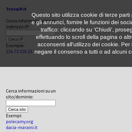
TrovaIP.it
Questo sito utilizza cookie di terze parti
Cerca informazioni su un
e gli annunci, fornire le funzioni dei soc
indirizzo IP:
traffico: cliccando su 'Chiudi', pro
effettuando lo scroll della pagina o altr
acconsenti all'utilizzo dei cookie. Pe
Esempio:
216.73.216.33
negare il consenso a tutti o ad alcuni c
Cerca informazioni su un
sito/dominio:
Esempi:
polecamy.org
dacia-maraini.it