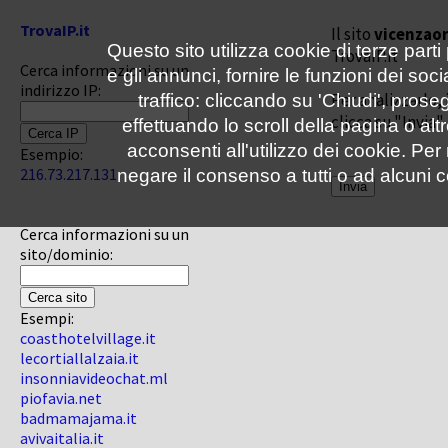
TrovaIP.it
Il sito
vicenzaor
Questo sito utilizza cookie di terze parti
TrovaIP.it
Cerca informazioni su un
e gli annunci, fornire le funzioni dei soc
indirizzo IP:
Per analizzarlo, 
traffico: cliccando su 'Chiudi', pro
clicca su "Invia"
effettuando lo scroll della pagina o altr
acconsenti all'utilizzo dei cookie. Pe
Esempio:
216.73.217.131
negare il consenso a tutti o ad alcuni c
Cerca informazioni su un
sito/dominio:
Esempi:
coasthotelvillage.it
lecortiallalzaia.it
insonniavideochat.ml
piofavia.net
badmamajama.it
avivaitalia.it