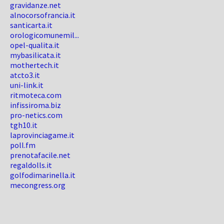
gravidanze.net
alnocorsofrancia.it
santicarta.it
orologicomunemil...
opel-qualita.it
mybasilicata.it
mothertech.it
atcto3.it
uni-link.it
ritmoteca.com
infissiroma.biz
pro-netics.com
tgh10.it
laprovinciagame.it
poll.fm
prenotafacile.net
regaldolls.it
golfodimarinella.it
mecongress.org