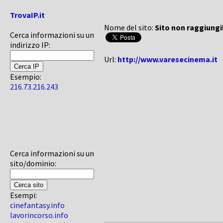
TrovaIP.it
Nome del sito:
Sito non raggiungi
Cerca informazioni su un
indirizzo IP:
Url:
http://www.varesecinema.it
Esempio:
216.73.216.243
Cerca informazioni su un
sito/dominio:
Esempi:
cinefantasy.info
lavorincorso.info