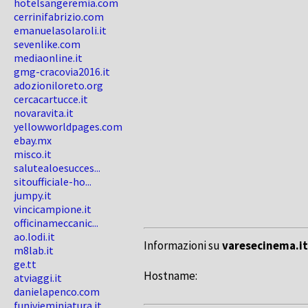
hotelsangeremia.com
cerrinifabrizio.com
emanuelasolaroli.it
sevenlike.com
mediaonline.it
gmg-cracovia2016.it
adozioniloreto.org
cercacartucce.it
novaravita.it
yellowworldpages.com
ebay.mx
misco.it
salutealoesucces...
sitoufficiale-ho...
jumpy.it
vincicampione.it
officinameccanic...
ao.lodi.it
Informazioni su
varesecinema.it
m8lab.it
ge.tt
Hostname:
atviaggi.it
danielapenco.com
funivieminiatura.it