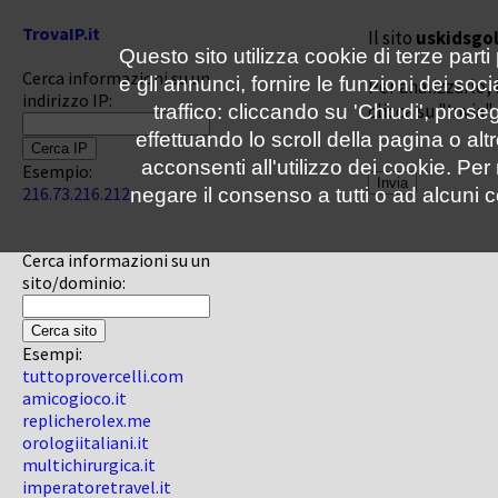
TrovaIP.it
Il sito
uskidsgol
Questo sito utilizza cookie di terze parti
Cerca informazioni su un
e gli annunci, fornire le funzioni dei soc
Per analizzarlo, 
indirizzo IP:
clicca su "Invia"
traffico: cliccando su 'Chiudi', pro
effettuando lo scroll della pagina o altr
acconsenti all'utilizzo dei cookie. Pe
Esempio:
216.73.216.212
negare il consenso a tutti o ad alcuni c
Cerca informazioni su un
sito/dominio:
Esempi:
tuttoprovercelli.com
amicogioco.it
replicherolex.me
orologiitaliani.it
multichirurgica.it
imperatoretravel.it