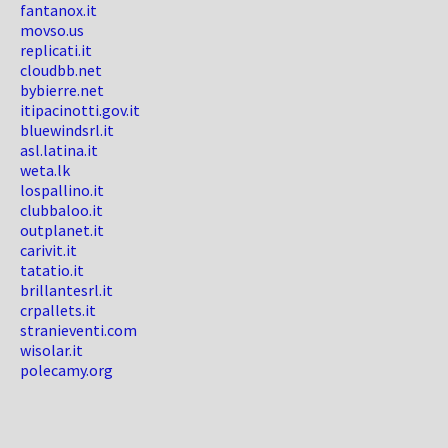
fantanox.it
movso.us
replicati.it
cloudbb.net
bybierre.net
itipacinotti.gov.it
bluewindsrl.it
asl.latina.it
weta.lk
lospallino.it
clubbaloo.it
outplanet.it
carivit.it
tatatio.it
brillantesrl.it
crpallets.it
stranieventi.com
wisolar.it
polecamy.org