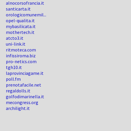
alnocorsofrancia.it
santicarta.it
orologicomunemil...
opel-qualita.it
mybasilicata.it
mothertech.it
atcto3.it
uni-link.it
ritmoteca.com
infissiroma.biz
pro-netics.com
tgh10.it
laprovinciagame.it
poll.fm
prenotafacile.net
regaldolls.it
golfodimarinella.it
mecongress.org
archilight.it