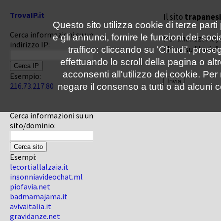
TrovaIP.it
Il sito
trapanesi
Questo sito utilizza cookie di terze parti
Cerca informazioni su un
e gli annunci, fornire le funzioni dei soc
Per analizzarlo, 
indirizzo IP:
clicca su "Invia"
traffico: cliccando su 'Chiudi', pro
effettuando lo scroll della pagina o altr
acconsenti all'utilizzo dei cookie. Pe
Esempio:
216.73.217.80
negare il consenso a tutti o ad alcuni c
Cerca informazioni su un
sito/dominio:
Esempi:
lecortiallalzaia.it
insonniavideochat.ml
piofavia.net
badmamajama.it
avivaitalia.it
gravidanze.net