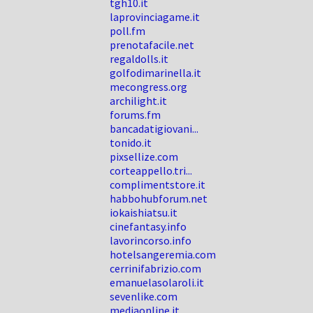
tgh10.it
laprovinciagame.it
poll.fm
prenotafacile.net
regaldolls.it
golfodimarinella.it
mecongress.org
archilight.it
forums.fm
bancadatigiovani...
tonido.it
pixsellize.com
corteappello.tri...
complimentstore.it
habbohubforum.net
iokaishiatsu.it
cinefantasy.info
lavorincorso.info
hotelsangeremia.com
cerrinifabrizio.com
emanuelasolaroli.it
sevenlike.com
mediaonline.it