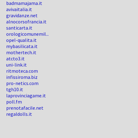
badmamajama.it
avivaitalia.it
gravidanze.net
alnocorsofrancia.it
santicarta.it
orologicomunemil...
opel-qualita.it
mybasilicata.it
mothertech.it
atcto3.it
uni-link.it
ritmoteca.com
infissiroma.biz
pro-netics.com
tgh10.it
laprovinciagame.it
poll.fm
prenotafacile.net
regaldolls.it