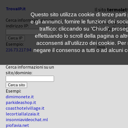
TrovaIP.it
Il sito
termolet
Questo sito utilizza cookie di terze parti
Cerca informazioni su un
e gli annunci, fornire le funzioni dei soc
Per analizzarlo, 
indirizzo IP:
clicca su "Invia"
traffico: cliccando su 'Chiudi', pro
effettuando lo scroll della pagina o altr
acconsenti all'utilizzo dei cookie. Pe
Esempio:
216.73.217.94
negare il consenso a tutti o ad alcuni c
Cerca informazioni su un
sito/dominio:
Esempi:
dimimonete.it
parkideashop.it
coasthotelvillage.it
lecortiallalzaia.it
insonniavideochat.ml
piofavia.net