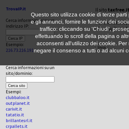
TrovaIP.it
Il sito
taxfree.i
Questo sito utilizza cookie di terze parti
Cerca informazioni su un
e gli annunci, fornire le funzioni dei soc
Per analizzarlo, 
indirizzo IP:
clicca su "Invia"
traffico: cliccando su 'Chiudi', pro
effettuando lo scroll della pagina o altr
acconsenti all'utilizzo dei cookie. Pe
Esempio:
216.73.216.191
negare il consenso a tutti o ad alcuni c
Cerca informazioni su un
sito/dominio:
Esempi:
clubbaloo.it
outplanet.it
carivit.it
tatatio.it
brillantesrl.it
crpallets.it