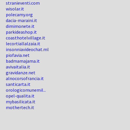
stranieventi.com
wisolar.it
polecamy.org
dacia-maraini.it
dimimonete.it
parkideashop.it
coasthotelvillage.it
lecortiallalzaia.it
insonniavideochat.ml
piofavia.net
badmamajama.it
avivaitalia.it
gravidanze.net
alnocorsofrancia.it
santicarta.it
orologicomunemil...
opel-qualita.it
mybasilicata.it
mothertech.it