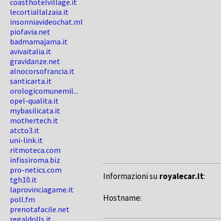
coasthotelvillage.it
lecortiallalzaia.it
insonniavideochat.ml
piofavia.net
badmamajama.it
avivaitalia.it
gravidanze.net
alnocorsofrancia.it
santicarta.it
orologicomunemil...
opel-qualita.it
mybasilicata.it
mothertech.it
atcto3.it
uni-link.it
ritmoteca.com
infissiroma.biz
pro-netics.com
Informazioni su
royalecar.it
:
tgh10.it
laprovinciagame.it
Hostname:
poll.fm
prenotafacile.net
regaldolls.it