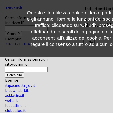
TrovaIP.it
Il sito
ripetitori
Questo sito utilizza cookie di terze parti
Cerca informazioni su un
e gli annunci, fornire le funzioni dei soc
Per analizzarlo, 
indirizzo IP:
clicca su "Invia"
traffico: cliccando su 'Chiudi', pro
effettuando lo scroll della pagina o altr
acconsenti all'utilizzo dei cookie. Pe
Esempio:
216.73.216.104
negare il consenso a tutti o ad alcuni c
Cerca informazioni su un
sito/dominio:
Esempi:
itipacinotti.gov.it
bluewindsrl.it
asl.latina.it
weta.lk
lospallino.it
clubbaloo.it