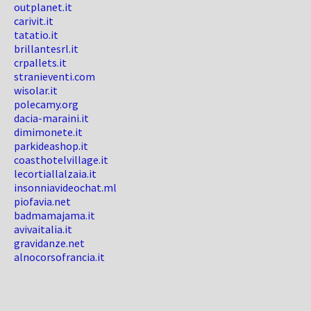
outplanet.it
carivit.it
tatatio.it
brillantesrl.it
crpallets.it
stranieventi.com
wisolar.it
polecamy.org
dacia-maraini.it
dimimonete.it
parkideashop.it
coasthotelvillage.it
lecortiallalzaia.it
insonniavideochat.ml
piofavia.net
badmamajama.it
avivaitalia.it
gravidanze.net
alnocorsofrancia.it