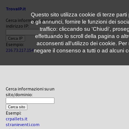
TrovaIP.it
Questo sito utilizza cookie di terze parti
Cerca informazioni su un
e gli annunci, fornire le funzioni dei soc
indirizzo IP:
traffico: cliccando su 'Chiudi', pro
effettuando lo scroll della pagina o altr
acconsenti all'utilizzo dei cookie. Pe
Esempio:
216.73.217.154
negare il consenso a tutti o ad alcuni c
Cerca informazioni su un
sito/dominio:
Esempi:
crpallets.it
stranieventi.com