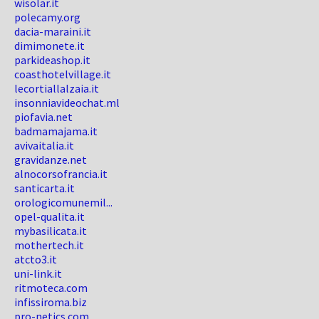
wisolar.it
polecamy.org
dacia-maraini.it
dimimonete.it
parkideashop.it
coasthotelvillage.it
lecortiallalzaia.it
insonniavideochat.ml
piofavia.net
badmamajama.it
avivaitalia.it
gravidanze.net
alnocorsofrancia.it
santicarta.it
orologicomunemil...
opel-qualita.it
mybasilicata.it
mothertech.it
atcto3.it
uni-link.it
ritmoteca.com
infissiroma.biz
pro-netics.com