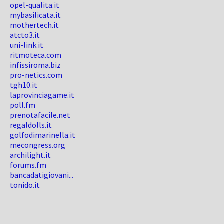
opel-qualita.it
mybasilicata.it
mothertech.it
atcto3.it
uni-link.it
ritmoteca.com
infissiroma.biz
pro-netics.com
tgh10.it
laprovinciagame.it
poll.fm
prenotafacile.net
regaldolls.it
golfodimarinella.it
mecongress.org
archilight.it
forums.fm
bancadatigiovani...
tonido.it