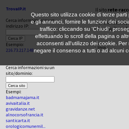
TrovaIP.it
Il sito
rete-racc
Questo sito utilizza cookie di terze parti
Cerca informazioni su un
e gli annunci, fornire le funzioni dei soc
Per analizzarlo, 
indirizzo IP:
clicca su "Invia"
traffico: cliccando su 'Chiudi', pro
effettuando lo scroll della pagina o altr
acconsenti all'utilizzo dei cookie. Pe
Esempio:
216.73.217.148
negare il consenso a tutti o ad alcuni c
Cerca informazioni su un
sito/dominio:
Esempi:
badmamajama.it
avivaitalia.it
gravidanze.net
alnocorsofrancia.it
santicarta.it
orologicomunemil...