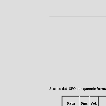
Storico dati SEO per
queeninforma
Data
Dim.
Vel.