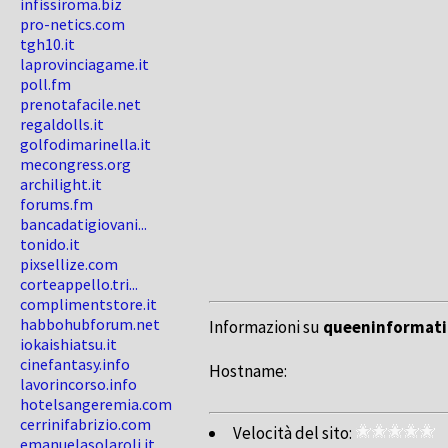
infissiroma.biz
pro-netics.com
tgh10.it
laprovinciagame.it
poll.fm
prenotafacile.net
regaldolls.it
golfodimarinella.it
mecongress.org
archilight.it
forums.fm
bancadatigiovani...
tonido.it
pixsellize.com
corteappello.tri...
complimentstore.it
habbohubforum.net
Informazioni su
queeninformati
iokaishiatsu.it
cinefantasy.info
Hostname:
lavorincorso.info
hotelsangeremia.com
cerrinifabrizio.com
Velocità del sito:
emanuelasolaroli.it