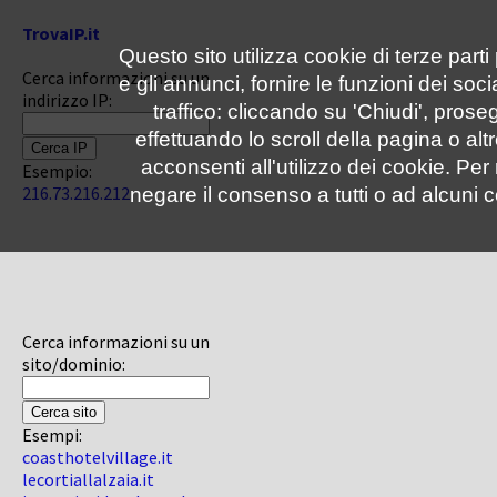
TrovaIP.it
Questo sito utilizza cookie di terze parti
Cerca informazioni su un
e gli annunci, fornire le funzioni dei soc
indirizzo IP:
traffico: cliccando su 'Chiudi', pro
effettuando lo scroll della pagina o altr
acconsenti all'utilizzo dei cookie. Pe
Esempio:
216.73.216.212
negare il consenso a tutti o ad alcuni c
Cerca informazioni su un
sito/dominio:
Esempi:
coasthotelvillage.it
lecortiallalzaia.it