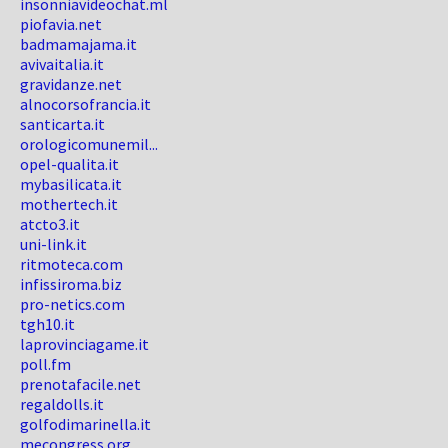
insonniavideochat.ml
piofavia.net
badmamajama.it
avivaitalia.it
gravidanze.net
alnocorsofrancia.it
santicarta.it
orologicomunemil...
opel-qualita.it
mybasilicata.it
mothertech.it
atcto3.it
uni-link.it
ritmoteca.com
infissiroma.biz
pro-netics.com
tgh10.it
laprovinciagame.it
poll.fm
prenotafacile.net
regaldolls.it
golfodimarinella.it
mecongress.org