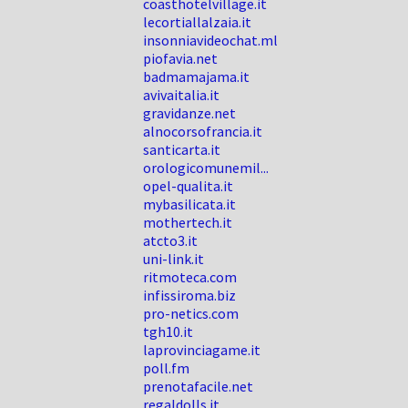
coasthotelvillage.it
lecortiallalzaia.it
insonniavideochat.ml
piofavia.net
badmamajama.it
avivaitalia.it
gravidanze.net
alnocorsofrancia.it
santicarta.it
orologicomunemil...
opel-qualita.it
mybasilicata.it
mothertech.it
atcto3.it
uni-link.it
ritmoteca.com
infissiroma.biz
pro-netics.com
tgh10.it
laprovinciagame.it
poll.fm
prenotafacile.net
regaldolls.it