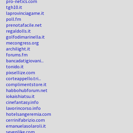
pro-netics.com
tgh10.it
laprovinciagame.it
poll.fm
prenotafacile.net
regaldolls.it
golfodimarinella.it
mecongress.org
archilight.it
forums.fm
bancadatigiovani...
tonido.it
pixsellize.com
corteappello.tri...
complimentstore.it
habbohubforum.net
iokaishiatsu.it
cinefantasy.info
lavorincorso.info
hotelsangeremia.com
cerrinifabrizio.com
emanuelasolaroli.it
sevenlike.com