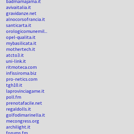
badmamajama.it
avivaitalia.it
gravidanze.net
alnocorsofrancia.it
santicarta.it
orologicomunemil...
opel-qualita.it
mybasilicata.it
mothertech.it
atcto3.it
uni-link.it
ritmoteca.com
infissiroma.biz
pro-netics.com
tgh10.it
laprovinciagame.it
poll.fm
prenotafacile.net
regaldolls.it
golfodimarinella.it
mecongress.org
archilight.it
forums.fm