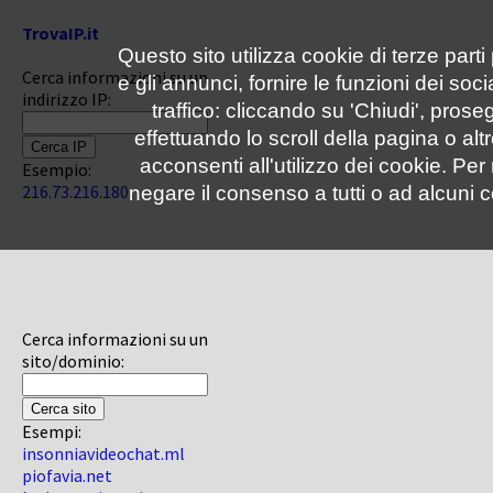
TrovaIP.it
Questo sito utilizza cookie di terze parti
Cerca informazioni su un
e gli annunci, fornire le funzioni dei soc
indirizzo IP:
traffico: cliccando su 'Chiudi', pro
effettuando lo scroll della pagina o altr
acconsenti all'utilizzo dei cookie. Pe
Esempio:
216.73.216.180
negare il consenso a tutti o ad alcuni c
Cerca informazioni su un
sito/dominio:
Esempi:
insonniavideochat.ml
piofavia.net