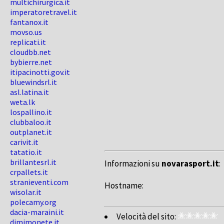
multichirurgica.it
imperatoretravel.it
fantanox.it
movso.us
replicati.it
cloudbb.net
bybierre.net
itipacinotti.gov.it
bluewindsrl.it
asl.latina.it
weta.lk
lospallino.it
clubbaloo.it
outplanet.it
carivit.it
tatatio.it
brillantesrl.it
Informazioni su
novarasport.it
:
crpallets.it
stranieventi.com
Hostname:
wisolar.it
polecamy.org
dacia-maraini.it
Velocità del sito:
dimimonete.it