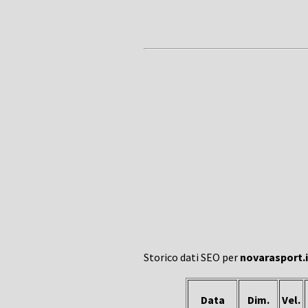
Storico dati SEO per
novarasport.i
Data
Dim.
Vel.