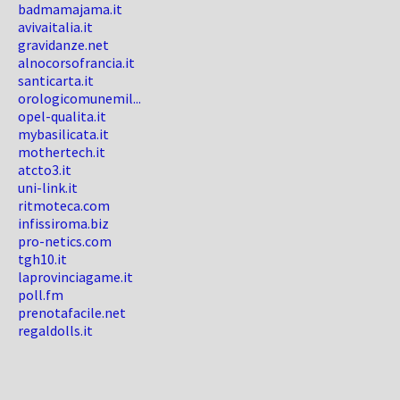
badmamajama.it
avivaitalia.it
gravidanze.net
alnocorsofrancia.it
santicarta.it
orologicomunemil...
opel-qualita.it
mybasilicata.it
mothertech.it
atcto3.it
uni-link.it
ritmoteca.com
infissiroma.biz
pro-netics.com
tgh10.it
laprovinciagame.it
poll.fm
prenotafacile.net
regaldolls.it