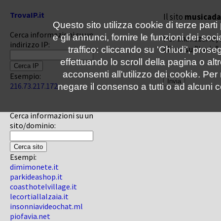
TrovaIP.it
Il sito
musicadal
Questo sito utilizza cookie di terze parti
Cerca informazioni su un
e gli annunci, fornire le funzioni dei soc
Per analizzarlo, 
indirizzo IP:
clicca su "Invia"
traffico: cliccando su 'Chiudi', pro
effettuando lo scroll della pagina o altr
acconsenti all'utilizzo dei cookie. Pe
Esempio:
216.73.217.172
negare il consenso a tutti o ad alcuni c
Cerca informazioni su un
sito/dominio:
Esempi:
dimimonete.it
parkideashop.it
coasthotelvillage.it
lecortiallalzaia.it
insonniavideochat.ml
piofavia.net