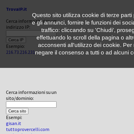
TrovaIP.it
Questo sito utilizza cookie di terze parti
Cerca informazioni su un
e gli annunci, fornire le funzioni dei soc
indirizzo IP:
traffico: cliccando su 'Chiudi', pro
effettuando lo scroll della pagina o altr
acconsenti all'utilizzo dei cookie. Pe
Esempio:
216.73.216.231
negare il consenso a tutti o ad alcuni c
Cerca informazioni su un
sito/dominio:
Esempi:
gisan.it
tuttoprovercelli.com