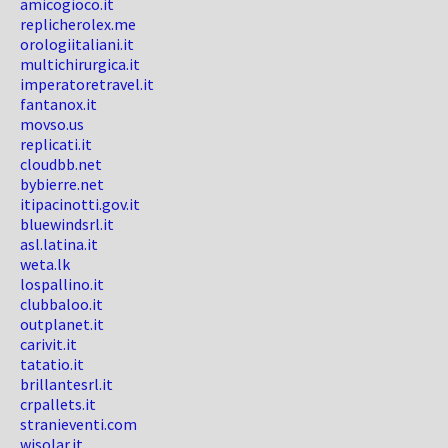
amicogioco.it
replicherolex.me
orologiitaliani.it
multichirurgica.it
imperatoretravel.it
fantanox.it
movso.us
replicati.it
cloudbb.net
bybierre.net
itipacinotti.gov.it
bluewindsrl.it
asl.latina.it
weta.lk
lospallino.it
clubbaloo.it
outplanet.it
carivit.it
tatatio.it
brillantesrl.it
crpallets.it
stranieventi.com
wisolar.it