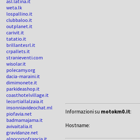
asl.latina.it
weta.lk
lospallino.it
clubbaloo.it
outplanet.it
carivit.it
tatatio.it
brillantesrl.it
crpallets.it
stranieventi.com
wisolar.it
polecamy.org
dacia-maraini.it
dimimonete.it
parkideashop.it
coasthotelvillage.it
lecortiallalzaia.it
insonniavideochat.ml
Informazioni su
motokm0.it
:
piofavia.net
badmamajama.it
Hostname:
avivaitalia.it
gravidanze.net
alnocorsofrancia.it