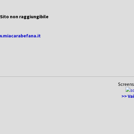
Sito non raggiungibile
w.miacarabefana.it
Screens
>> Va