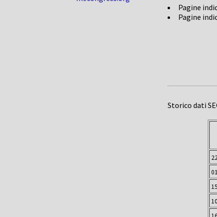
Pagine indi
Pagine indi
Storico dati S
2
0
1
1
1