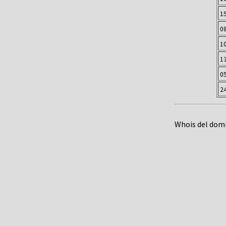
1
0
1
1
0
2
Whois del dom