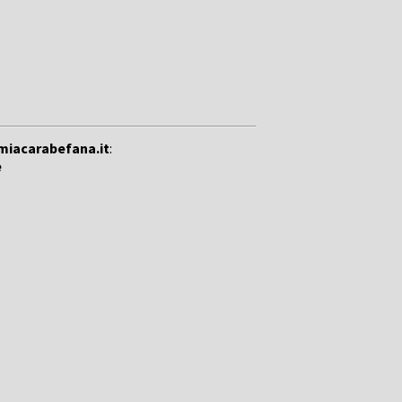
miacarabefana.it
:
e