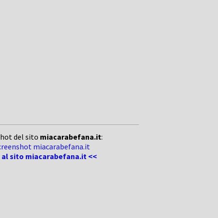
hot del sito
miacarabefana.it
:
i al sito miacarabefana.it <<