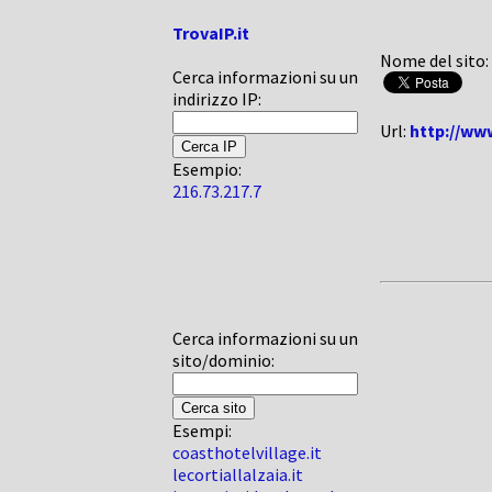
TrovaIP.it
Nome del sito:
Cerca informazioni su un
indirizzo IP:
Url:
http://ww
Esempio:
216.73.217.7
Cerca informazioni su un
sito/dominio:
Esempi:
coasthotelvillage.it
lecortiallalzaia.it