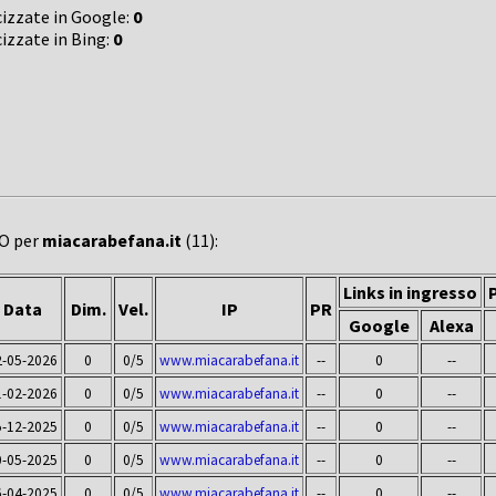
cizzate in Google:
0
cizzate in Bing:
0
EO per
miacarabefana.it
(11):
Links in ingresso
Data
Dim.
Vel.
IP
PR
Google
Alexa
2-05-2026
0
0/5
www.miacarabefana.it
--
0
--
1-02-2026
0
0/5
www.miacarabefana.it
--
0
--
5-12-2025
0
0/5
www.miacarabefana.it
--
0
--
0-05-2025
0
0/5
www.miacarabefana.it
--
0
--
6-04-2025
0
0/5
www.miacarabefana.it
--
0
--