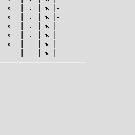
0
0
No
--
0
0
No
--
0
0
No
--
0
0
No
--
0
0
No
--
--
0
No
--