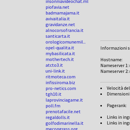
insonniavideochat.ml
piofavia.net
badmamajama.it
avivaitalia.it
gravidanze.net
alnocorsofrancia.it
santicarta.it
orologicomunemil...
opel-qualita.it
Informazioni 
mybasilicata.it
mothertech.it
Hostname:
atcto3.it
Nameserver 1:
uni-link.it
Nameserver 2:
ritmoteca.com
infissiroma.biz
Velocità del
pro-netics.com
Dimensioni
tgh10.it
laprovinciagame.it
Pagerank:
poll.fm
prenotafacile.net
Links in in
regaldolls.it
Links in in
golfodimarinella.it
mecongress.org