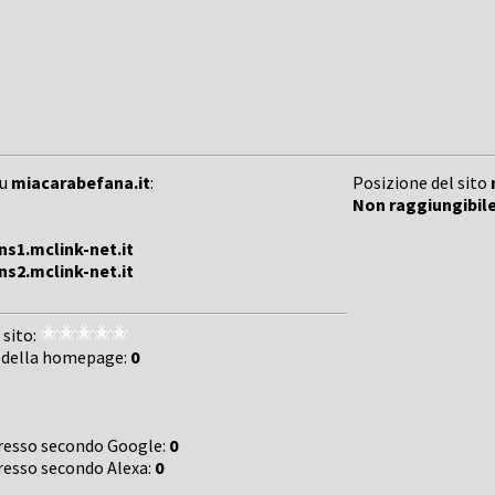
su
miacarabefana.it
:
Posizione del sito
Non raggiungibil
ns1.mclink-net.it
ns2.mclink-net.it
 sito:
 della homepage:
0
gresso secondo Google:
0
gresso secondo Alexa:
0