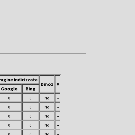
Pagine indicizzate
Dmoz
#
Google
Bing
0
0
No
--
0
0
No
--
0
0
No
--
0
0
No
--
0
0
No
--