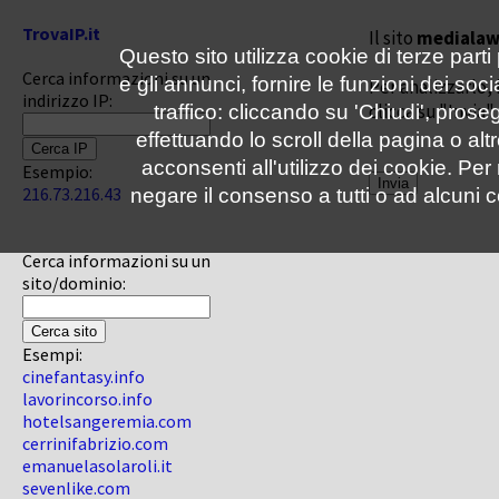
TrovaIP.it
Il sito
medialaw
Questo sito utilizza cookie di terze parti
Cerca informazioni su un
e gli annunci, fornire le funzioni dei soc
Per analizzarlo, 
indirizzo IP:
clicca su "Invia"
traffico: cliccando su 'Chiudi', pro
effettuando lo scroll della pagina o altr
acconsenti all'utilizzo dei cookie. Pe
Esempio:
216.73.216.43
negare il consenso a tutti o ad alcuni c
Cerca informazioni su un
sito/dominio:
Esempi:
cinefantasy.info
lavorincorso.info
hotelsangeremia.com
cerrinifabrizio.com
emanuelasolaroli.it
sevenlike.com