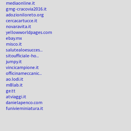
mediaonline.it
gmg-cracovia2016.it
adozioniloreto.org
cercacartucce.it
novaravita.it
yellowworldpages.com
ebay.mx
misco.it
salutealoesucces...
sitoufficiale-ho...
jumpy.it
vincicampione.it
officinameccanic...
ao.lodi.it
m8lab.it
ge.tt
atviaggi.it
danielapenco.com
funivieminiatura.it