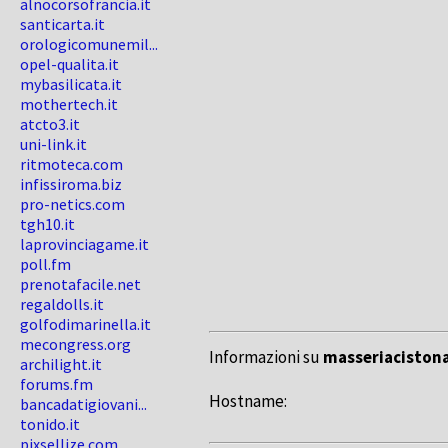
alnocorsofrancia.it
santicarta.it
orologicomunemil...
opel-qualita.it
mybasilicata.it
mothertech.it
atcto3.it
uni-link.it
ritmoteca.com
infissiroma.biz
pro-netics.com
tgh10.it
laprovinciagame.it
poll.fm
prenotafacile.net
regaldolls.it
golfodimarinella.it
mecongress.org
Informazioni su
masseriacistona
archilight.it
forums.fm
Hostname:
bancadatigiovani...
tonido.it
pixsellize.com