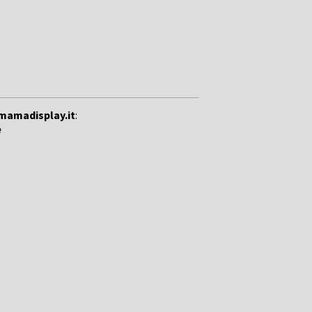
mamadisplay.it
:
e