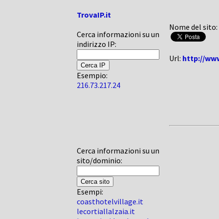
TrovaIP.it
Nome del sito:
Cerca informazioni su un
indirizzo IP:
Url:
http://ww
Esempio:
216.73.217.24
Cerca informazioni su un
sito/dominio:
Esempi:
coasthotelvillage.it
lecortiallalzaia.it