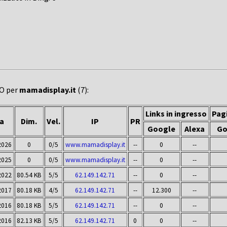
EO per
mamadisplay.it
(7):
Links in ingresso
Pagi
a
Dim.
Vel.
IP
PR
Google
Alexa
Go
2026
0
0/5
www.mamadisplay.it
--
0
--
2025
0
0/5
www.mamadisplay.it
--
0
--
2022
80.54 KB
5/5
62.149.142.71
--
0
--
2017
80.18 KB
4/5
62.149.142.71
--
12.300
--
2016
80.18 KB
5/5
62.149.142.71
--
0
--
2016
82.13 KB
5/5
62.149.142.71
0
0
--