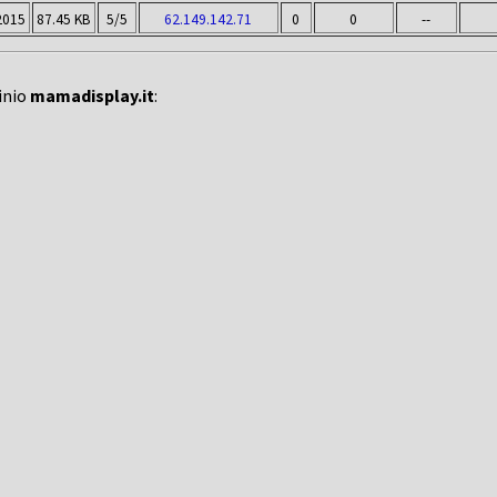
2015
87.45 KB
5/5
62.149.142.71
0
0
--
inio
mamadisplay.it
: