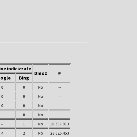
ne indicizzate
Dmoz
#
ogle
Bing
0
0
No
--
0
0
No
--
0
0
No
--
--
0
No
--
--
1
No
18.587.813
4
2
No
23.026.453