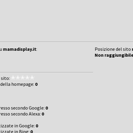
su
mamadisplay.it
:
Posizione del sito
Non raggiungibil
 sito:
 della homepage:
0
gresso secondo Google:
0
gresso secondo Alexa:
0
cizzate in Google:
0
cizzate in Bing:
0