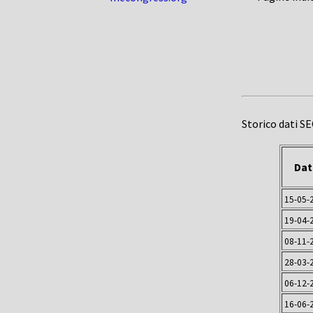
Storico dati S
Dat
15-05-
19-04-
08-11-
28-03-
06-12-
16-06-