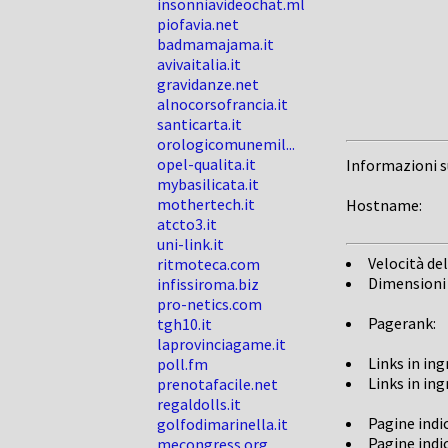
insonniavideochat.ml
piofavia.net
badmamajama.it
avivaitalia.it
gravidanze.net
alnocorsofrancia.it
santicarta.it
orologicomunemil...
opel-qualita.it
Informazioni 
mybasilicata.it
mothertech.it
Hostname:
atcto3.it
uni-link.it
Velocità del
ritmoteca.com
Dimensioni
infissiroma.biz
pro-netics.com
Pagerank:
tgh10.it
laprovinciagame.it
Links in in
poll.fm
Links in in
prenotafacile.net
regaldolls.it
Pagine indi
golfodimarinella.it
Pagine indi
mecongress.org