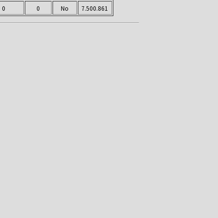
0
0
No
7.500.861