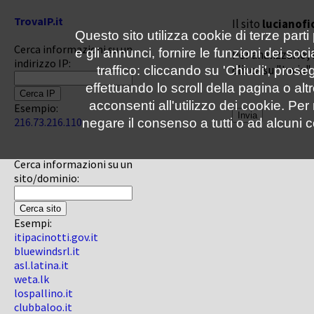
TrovaIP.it
Il sito
lucianofi
Questo sito utilizza cookie di terze parti
Cerca informazioni su un
e gli annunci, fornire le funzioni dei soc
Per analizzarlo, 
indirizzo IP:
clicca su "Invia"
traffico: cliccando su 'Chiudi', pro
effettuando lo scroll della pagina o altr
acconsenti all'utilizzo dei cookie. Pe
Esempio:
216.73.216.110
negare il consenso a tutti o ad alcuni c
Cerca informazioni su un
sito/dominio:
Esempi:
itipacinotti.gov.it
bluewindsrl.it
asl.latina.it
weta.lk
lospallino.it
clubbaloo.it