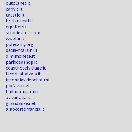
outplanet.it
carivit.it
tatatio.it
brillantesrl.it
crpallets.it
stranieventi.com
wisolar.it
polecamy.org
dacia-maraini.it
dimimonete.it
parkideashop.it
coasthotelvillage.it
lecortiallalzaia.it
insonniavideochat.ml
piofavia.net
badmamajama.it
avivaitalia.it
gravidanze.net
alnocorsofrancia.it