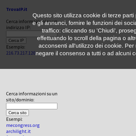
TrovaIP.it
Questo sito utilizza cookie di terze parti
Cerca informazioni su un
e gli annunci, fornire le funzioni dei soc
indirizzo IP:
traffico: cliccando su 'Chiudi', pro
effettuando lo scroll della pagina o altr
acconsenti all'utilizzo dei cookie. Pe
Esempio:
216.73.217.120
negare il consenso a tutti o ad alcuni c
Cerca informazioni su un
sito/dominio:
Esempi:
mecongress.org
archilight.it