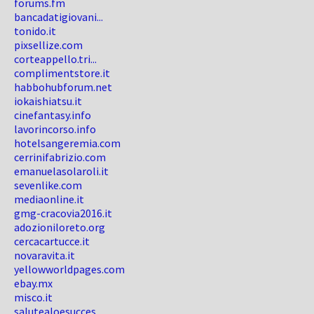
forums.fm
bancadatigiovani...
tonido.it
pixsellize.com
corteappello.tri...
complimentstore.it
habbohubforum.net
iokaishiatsu.it
cinefantasy.info
lavorincorso.info
hotelsangeremia.com
cerrinifabrizio.com
emanuelasolaroli.it
sevenlike.com
mediaonline.it
gmg-cracovia2016.it
adozioniloreto.org
cercacartucce.it
novaravita.it
yellowworldpages.com
ebay.mx
misco.it
salutealoesucces...