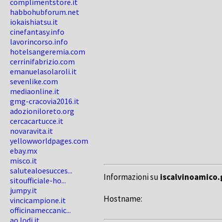
complimentstore.it
habbohubforum.net
iokaishiatsu.it
cinefantasy.info
lavorincorso.info
hotelsangeremia.com
cerrinifabrizio.com
emanuelasolaroli.it
sevenlike.com
mediaonline.it
gmg-cracovia2016.it
adozioniloreto.org
cercacartucce.it
novaravita.it
yellowworldpages.com
ebay.mx
misco.it
salutealoesucces...
Informazioni su
iscalvinoamico.
sitoufficiale-ho...
jumpy.it
Hostname:
vincicampione.it
officinameccanic...
ao.lodi.it