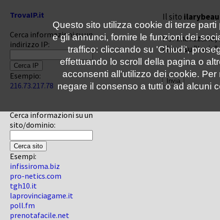
TrovaIP.it
Il sito
ilarybeau
Questo sito utilizza cookie di terze parti
Cerca informazioni su un
e gli annunci, fornire le funzioni dei soc
Per analizzarlo, 
indirizzo IP:
clicca su "Invia"
traffico: cliccando su 'Chiudi', pro
effettuando lo scroll della pagina o altr
acconsenti all'utilizzo dei cookie. Pe
Esempio:
216.73.217.78
negare il consenso a tutti o ad alcuni c
Cerca informazioni su un
sito/dominio:
Esempi:
infissiroma.biz
pro-netics.com
tgh10.it
laprovinciagame.it
poll.fm
prenotafacile.net