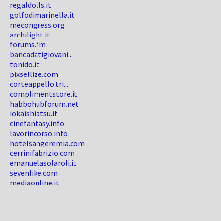
regaldolls.it
golfodimarinella.it
mecongress.org
archilight.it
forums.fm
bancadatigiovani...
tonido.it
pixsellize.com
corteappello.tri...
complimentstore.it
habbohubforum.net
iokaishiatsu.it
cinefantasy.info
lavorincorso.info
hotelsangeremia.com
cerrinifabrizio.com
emanuelasolaroli.it
sevenlike.com
mediaonline.it